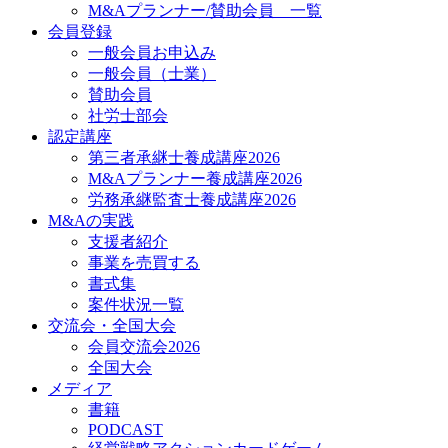
M&Aプランナー/賛助会員 一覧
会員登録
一般会員お申込み
一般会員（士業）
賛助会員
社労士部会
認定講座
第三者承継士養成講座2026
M&Aプランナー養成講座2026
労務承継監査士養成講座2026
M&Aの実践
支援者紹介
事業を売買する
書式集
案件状況一覧
交流会・全国大会
会員交流会2026
全国大会
メディア
書籍
PODCAST