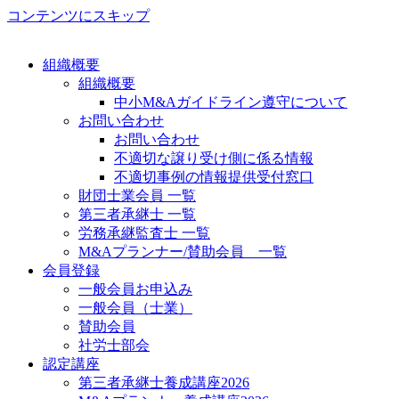
コンテンツにスキップ
組織概要
組織概要
中小M&Aガイドライン遵守について
お問い合わせ
お問い合わせ
不適切な譲り受け側に係る情報
不適切事例の情報提供受付窓口
財団士業会員 一覧
第三者承継士 一覧
労務承継監査士 一覧
M&Aプランナー/賛助会員 一覧
会員登録
一般会員お申込み
一般会員（士業）
賛助会員
社労士部会
認定講座
第三者承継士養成講座2026