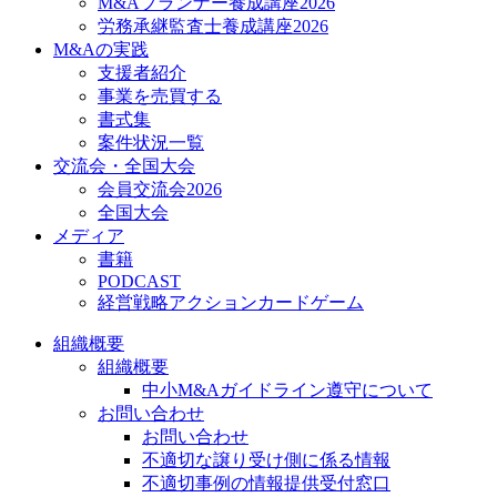
M&Aプランナー養成講座2026
労務承継監査士養成講座2026
M&Aの実践
支援者紹介
事業を売買する
書式集
案件状況一覧
交流会・全国大会
会員交流会2026
全国大会
メディア
書籍
PODCAST
経営戦略アクションカードゲーム
組織概要
組織概要
中小M&Aガイドライン遵守について
お問い合わせ
お問い合わせ
不適切な譲り受け側に係る情報
不適切事例の情報提供受付窓口