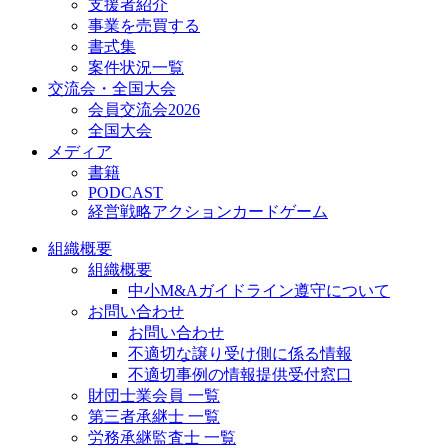
支援者紹介
事業を売買する
書式集
案件状況一覧
交流会・全国大会
会員交流会2026
全国大会
メディア
書籍
PODCAST
経営戦略アクションカードゲーム
組織概要
組織概要
中小M&Aガイドライン遵守について
お問い合わせ
お問い合わせ
不適切な譲り受け側に係る情報
不適切事例の情報提供受付窓口
財団士業会員 一覧
第三者承継士 一覧
労務承継監査士 一覧