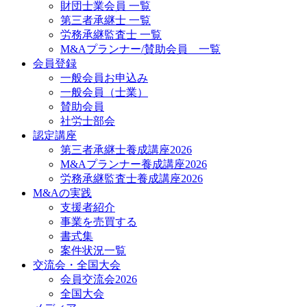
財団士業会員 一覧
第三者承継士 一覧
労務承継監査士 一覧
M&Aプランナー/賛助会員 一覧
会員登録
一般会員お申込み
一般会員（士業）
賛助会員
社労士部会
認定講座
第三者承継士養成講座2026
M&Aプランナー養成講座2026
労務承継監査士養成講座2026
M&Aの実践
支援者紹介
事業を売買する
書式集
案件状況一覧
交流会・全国大会
会員交流会2026
全国大会