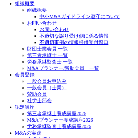
組織概要
組織概要
中小M&Aガイドライン遵守について
お問い合わせ
お問い合わせ
不適切な譲り受け側に係る情報
不適切事例の情報提供受付窓口
財団士業会員 一覧
第三者承継士 一覧
労務承継監査士 一覧
M&Aプランナー/賛助会員 一覧
会員登録
一般会員お申込み
一般会員（士業）
賛助会員
社労士部会
認定講座
第三者承継士養成講座2026
M&Aプランナー養成講座2026
労務承継監査士養成講座2026
M&Aの実践