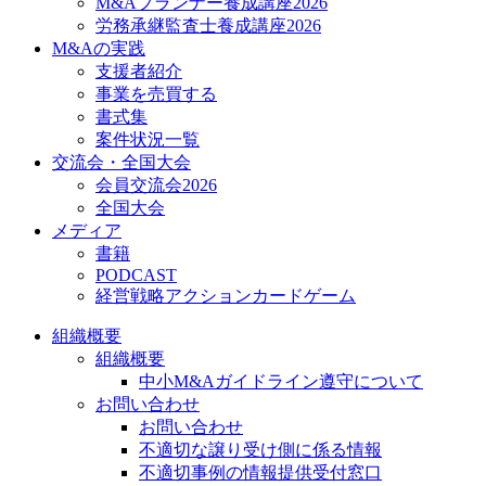
M&Aプランナー養成講座2026
労務承継監査士養成講座2026
M&Aの実践
支援者紹介
事業を売買する
書式集
案件状況一覧
交流会・全国大会
会員交流会2026
全国大会
メディア
書籍
PODCAST
経営戦略アクションカードゲーム
組織概要
組織概要
中小M&Aガイドライン遵守について
お問い合わせ
お問い合わせ
不適切な譲り受け側に係る情報
不適切事例の情報提供受付窓口