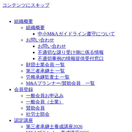
コンテンツにスキップ
組織概要
組織概要
中小M&Aガイドライン遵守について
お問い合わせ
お問い合わせ
不適切な譲り受け側に係る情報
不適切事例の情報提供受付窓口
財団士業会員 一覧
第三者承継士 一覧
労務承継監査士 一覧
M&Aプランナー/賛助会員 一覧
会員登録
一般会員お申込み
一般会員（士業）
賛助会員
社労士部会
認定講座
第三者承継士養成講座2026