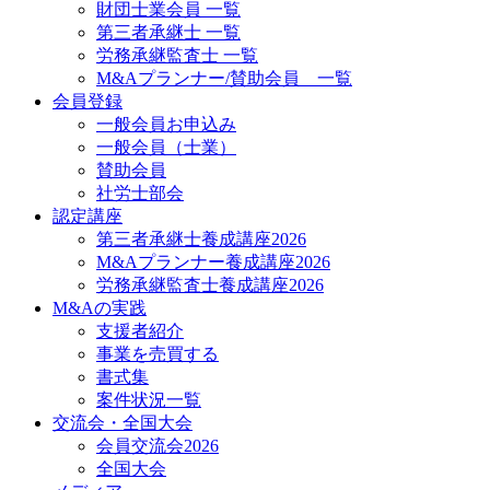
財団士業会員 一覧
第三者承継士 一覧
労務承継監査士 一覧
M&Aプランナー/賛助会員 一覧
会員登録
一般会員お申込み
一般会員（士業）
賛助会員
社労士部会
認定講座
第三者承継士養成講座2026
M&Aプランナー養成講座2026
労務承継監査士養成講座2026
M&Aの実践
支援者紹介
事業を売買する
書式集
案件状況一覧
交流会・全国大会
会員交流会2026
全国大会