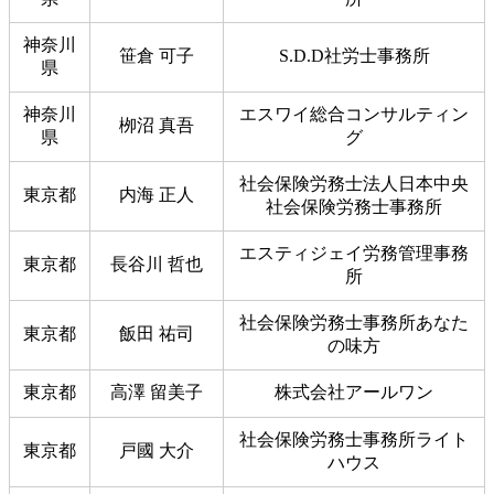
神奈川
笹倉 可子
S.D.D社労士事務所
県
神奈川
エスワイ総合コンサルティン
栁沼 真吾
県
グ
社会保険労務士法人日本中央
東京都
内海 正人
社会保険労務士事務所
エスティジェイ労務管理事務
東京都
長谷川 哲也
所
社会保険労務士事務所あなた
東京都
飯田 祐司
の味方
東京都
高澤 留美子
株式会社アールワン
社会保険労務士事務所ライト
東京都
戸國 大介
ハウス