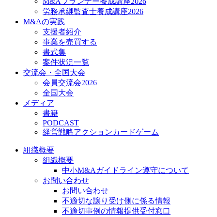
M&Aプランナー養成講座2026
労務承継監査士養成講座2026
M&Aの実践
支援者紹介
事業を売買する
書式集
案件状況一覧
交流会・全国大会
会員交流会2026
全国大会
メディア
書籍
PODCAST
経営戦略アクションカードゲーム
組織概要
組織概要
中小M&Aガイドライン遵守について
お問い合わせ
お問い合わせ
不適切な譲り受け側に係る情報
不適切事例の情報提供受付窓口