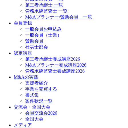
第三者承継士 一覧
労務承継監査士 一覧
M&Aプランナー/賛助会員 一覧
会員登録
一般会員お申込み
一般会員（士業）
賛助会員
社労士部会
認定講座
第三者承継士養成講座2026
M&Aプランナー養成講座2026
労務承継監査士養成講座2026
M&Aの実践
支援者紹介
事業を売買する
書式集
案件状況一覧
交流会・全国大会
会員交流会2026
全国大会
メディア