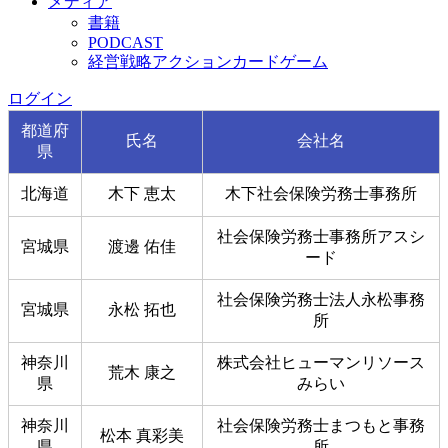
メディア
書籍
PODCAST
経営戦略アクションカードゲーム
ログイン
都道府
氏名
会社名
県
北海道
木下 恵太
木下社会保険労務士事務所
社会保険労務士事務所アスシ
宮城県
渡邊 佑佳
ード
社会保険労務士法人永松事務
宮城県
永松 拓也
所
神奈川
株式会社ヒューマンリソース
荒木 康之
県
みらい
神奈川
社会保険労務士まつもと事務
松本 真彩美
県
所