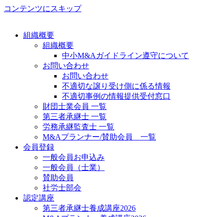
コンテンツにスキップ
組織概要
組織概要
中小M&Aガイドライン遵守について
お問い合わせ
お問い合わせ
不適切な譲り受け側に係る情報
不適切事例の情報提供受付窓口
財団士業会員 一覧
第三者承継士 一覧
労務承継監査士 一覧
M&Aプランナー/賛助会員 一覧
会員登録
一般会員お申込み
一般会員（士業）
賛助会員
社労士部会
認定講座
第三者承継士養成講座2026