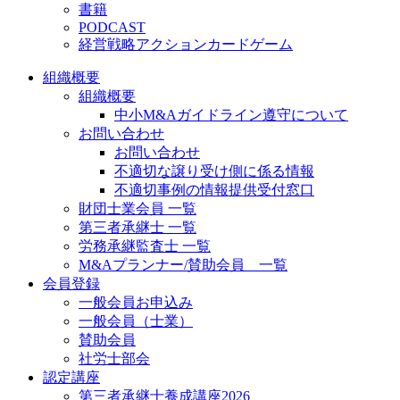
書籍
PODCAST
経営戦略アクションカードゲーム
組織概要
組織概要
中小M&Aガイドライン遵守について
お問い合わせ
お問い合わせ
不適切な譲り受け側に係る情報
不適切事例の情報提供受付窓口
財団士業会員 一覧
第三者承継士 一覧
労務承継監査士 一覧
M&Aプランナー/賛助会員 一覧
会員登録
一般会員お申込み
一般会員（士業）
賛助会員
社労士部会
認定講座
第三者承継士養成講座2026