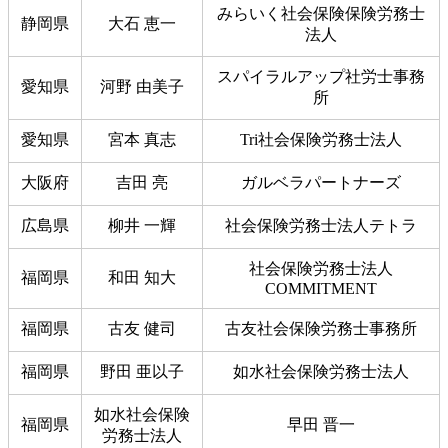
みらいく社会保険保険労務士
静岡県
大石 恵一
法人
スパイラルアップ社労士事務
愛知県
河野 由美子
所
愛知県
宮本 真志
Tri社会保険労務士法人
大阪府
吉田 亮
ガルベラパートナーズ
広島県
柳井 一輝
社会保険労務士法人テトラ
社会保険労務士法人
福岡県
和田 知大
COMMITMENT
福岡県
古友 健司
古友社会保険労務士事務所
福岡県
野田 亜以子
如水社会保険労務士法人
如水社会保険
福岡県
早田 晋一
労務士法人