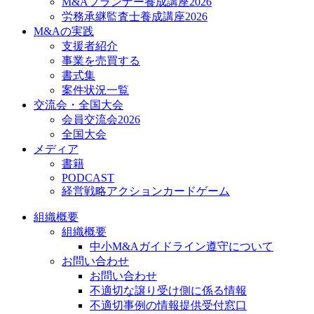
M&Aプランナー養成講座2026
労務承継監査士養成講座2026
M&Aの実践
支援者紹介
事業を売買する
書式集
案件状況一覧
交流会・全国大会
会員交流会2026
全国大会
メディア
書籍
PODCAST
経営戦略アクションカードゲーム
組織概要
組織概要
中小M&Aガイドライン遵守について
お問い合わせ
お問い合わせ
不適切な譲り受け側に係る情報
不適切事例の情報提供受付窓口