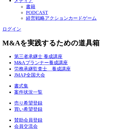
メディア
書籍
PODCAST
経営戦略アクションカードゲーム
ログイン
M&Aを実践するための道具箱
第三者承継士 養成講座
M&Aプランナー養成講座
労務承継監査士 養成講座
JMAP全国大会
書式集
案件状況一覧
売り希望登録
買い希望登録
賛助会員登録
会員交流会