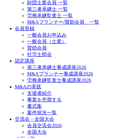
財団士業会員 一覧
第三者承継士 一覧
労務承継監査士 一覧
M&Aプランナー/賛助会員 一覧
会員登録
一般会員お申込み
一般会員（士業）
賛助会員
社労士部会
認定講座
第三者承継士養成講座2026
M&Aプランナー養成講座2026
労務承継監査士養成講座2026
M&Aの実践
支援者紹介
事業を売買する
書式集
案件状況一覧
交流会・全国大会
会員交流会2026
全国大会