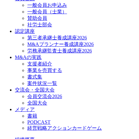
一般会員お申込み
一般会員（士業）
賛助会員
社労士部会
認定講座
第三者承継士養成講座2026
M&Aプランナー養成講座2026
労務承継監査士養成講座2026
M&Aの実践
支援者紹介
事業を売買する
書式集
案件状況一覧
交流会・全国大会
会員交流会2026
全国大会
メディア
書籍
PODCAST
経営戦略アクションカードゲーム