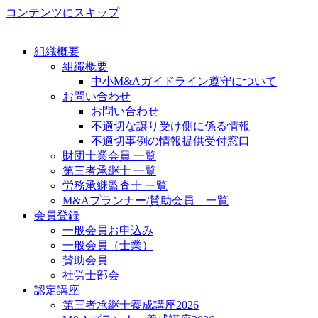
コンテンツにスキップ
組織概要
組織概要
中小M&Aガイドライン遵守について
お問い合わせ
お問い合わせ
不適切な譲り受け側に係る情報
不適切事例の情報提供受付窓口
財団士業会員 一覧
第三者承継士 一覧
労務承継監査士 一覧
M&Aプランナー/賛助会員 一覧
会員登録
一般会員お申込み
一般会員（士業）
賛助会員
社労士部会
認定講座
第三者承継士養成講座2026