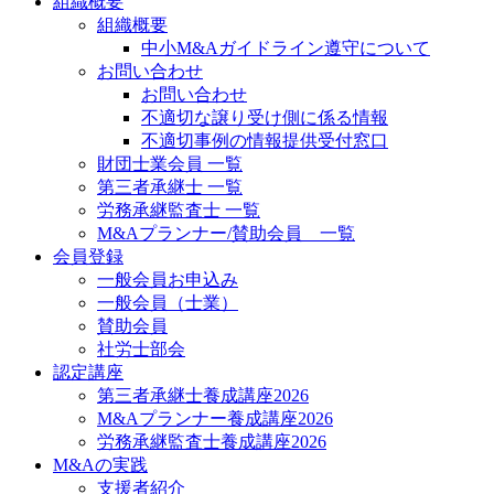
組織概要
組織概要
中小M&Aガイドライン遵守について
お問い合わせ
お問い合わせ
不適切な譲り受け側に係る情報
不適切事例の情報提供受付窓口
財団士業会員 一覧
第三者承継士 一覧
労務承継監査士 一覧
M&Aプランナー/賛助会員 一覧
会員登録
一般会員お申込み
一般会員（士業）
賛助会員
社労士部会
認定講座
第三者承継士養成講座2026
M&Aプランナー養成講座2026
労務承継監査士養成講座2026
M&Aの実践
支援者紹介