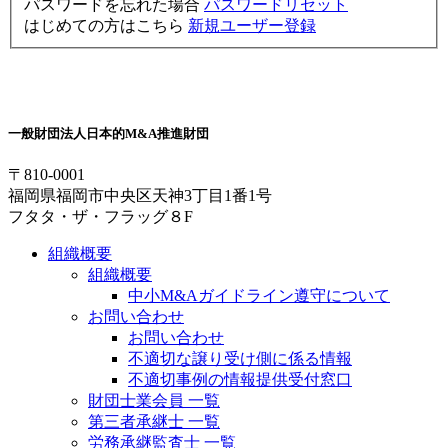
パスワードを忘れた場合
パスワードリセット
はじめての方はこちら
新規ユーザー登録
一般財団法人
日本的M&A推進財団
〒810-0001
福岡県福岡市中央区天神3丁目1番1号
フタタ・ザ・フラッグ８F
組織概要
組織概要
中小M&Aガイドライン遵守について
お問い合わせ
お問い合わせ
不適切な譲り受け側に係る情報
不適切事例の情報提供受付窓口
財団士業会員 一覧
第三者承継士 一覧
労務承継監査士 一覧