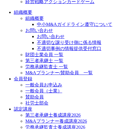
経営戦略アクションカードゲーム
組織概要
組織概要
中小M&Aガイドライン遵守について
お問い合わせ
お問い合わせ
不適切な譲り受け側に係る情報
不適切事例の情報提供受付窓口
財団士業会員 一覧
第三者承継士 一覧
労務承継監査士 一覧
M&Aプランナー/賛助会員 一覧
会員登録
一般会員お申込み
一般会員（士業）
賛助会員
社労士部会
認定講座
第三者承継士養成講座2026
M&Aプランナー養成講座2026
労務承継監査士養成講座2026