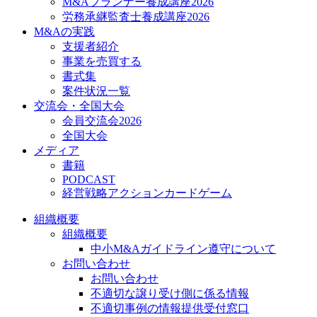
M&Aプランナー養成講座2026
労務承継監査士養成講座2026
M&Aの実践
支援者紹介
事業を売買する
書式集
案件状況一覧
交流会・全国大会
会員交流会2026
全国大会
メディア
書籍
PODCAST
経営戦略アクションカードゲーム
組織概要
組織概要
中小M&Aガイドライン遵守について
お問い合わせ
お問い合わせ
不適切な譲り受け側に係る情報
不適切事例の情報提供受付窓口