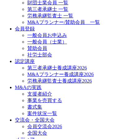
財団士業会員 一覧
第三者承継士 一覧
労務承継監査士 一覧
M&Aプランナー/賛助会員 一覧
会員登録
一般会員お申込み
一般会員（士業）
賛助会員
社労士部会
認定講座
第三者承継士養成講座2026
M&Aプランナー養成講座2026
労務承継監査士養成講座2026
M&Aの実践
支援者紹介
事業を売買する
書式集
案件状況一覧
交流会・全国大会
会員交流会2026
全国大会