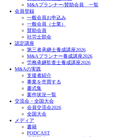
M&Aプランナー/賛助会員 一覧
会員登録
一般会員お申込み
一般会員（士業）
賛助会員
社労士部会
認定講座
第三者承継士養成講座2026
M&Aプランナー養成講座2026
労務承継監査士養成講座2026
M&Aの実践
支援者紹介
事業を売買する
書式集
案件状況一覧
交流会・全国大会
会員交流会2026
全国大会
メディア
書籍
PODCAST