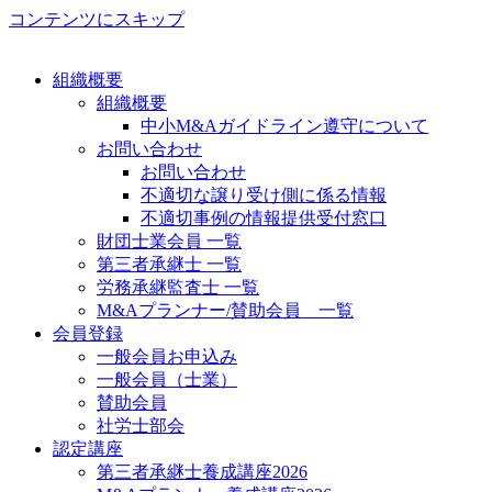
コンテンツにスキップ
組織概要
組織概要
中小M&Aガイドライン遵守について
お問い合わせ
お問い合わせ
不適切な譲り受け側に係る情報
不適切事例の情報提供受付窓口
財団士業会員 一覧
第三者承継士 一覧
労務承継監査士 一覧
M&Aプランナー/賛助会員 一覧
会員登録
一般会員お申込み
一般会員（士業）
賛助会員
社労士部会
認定講座
第三者承継士養成講座2026